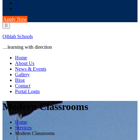
Apply Now
Qiblah Schools
…learning with direction
Home
About Us
News & Events
Gallery
Blog
Contact
Portal Login
Modern Classrooms
Home
Services
Modern Classrooms