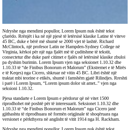
Ndryshe nga mendimi popullor, Lorem Ipsum nuk është tekst
çfarëdo. Rrënjët i ka në një pjesë të letërsisë klasike Latine të viteve
45 BC, duke e bërë më shumë se 2000 vjet të lashtë. Richard
McClintock, një profesor Latin ne Hampden-Sydney College në
Virginia, kërkoi për një nga fjalët më të çuditshme të tekstit,
consectetur dhe duke parë citimet e fjalës në letërsinë klasike zbuloi
pa dyshim burimin. Lorem Ipsum vjen nga seksionet 1.10.32 dhe
1.10.33 të “de Finibus Bonorum et Malorum” (Ekstremet e të Mirës
e të Keqes) nga Cicero, shkruar në vitin 45 BC. Libri është një
traktat mbi teorine e etikës, shumë i famshëm gjatë Rilindjes. Rreshti
i parë i Lorem Ipsum, “Lorem ipsum dolor sit amet..” vjen nga
seksioni 1.10.32.
Pjesa standarte e Lorem Ipsum e përdorur që në vitet 1500
riprodhohet më poshtë për të interesuarit. Seksionet 1.10.32 dhe
1.10.33 të “de Finibus Bonorum et Malorum” nga Cicero janë
gjithashtu të riprodhuara në formën origjinale të shoqëruara nga
versionet e përkthyera në anglisht të vitit 1914 nga H. Rackham.
Ndryshe nga mendimi popullor, Lorem Ipsum nuk është tekst