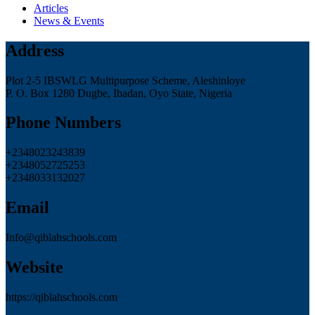
Articles
News & Events
Address
Plot 2-5 IBSWLG Multipurpose Scheme, Aleshinloye
P. O. Box 1280 Dugbe, Ibadan, Oyo State, Nigeria
Phone Numbers
+2348023243839
+2348052725253
+2348033132027
Email
Info@qiblahschools.com
Website
https://qiblahschools.com