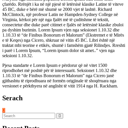
çfarëdo. Rrënjët i ka në një pjesë të letërsisë klasike Latine të viteve
45 BC, duke e bërë më shumë se 2000 vjet të lashtë. Richard
McClintock, një profesor Latin ne Hampden-Sydney College në
Virginia, kërkoi për një nga fjalët më të çuditshme të tekstit,
consectetur dhe duke parë citimet e fjalës në letërsinë klasike zbuloi
pa dyshim burimin. Lorem Ipsum vjen nga seksionet 1.10.32 dhe
1.10.33 të “de Finibus Bonorum et Malorum” (Ekstremet e të Mirës
e të Keqes) nga Cicero, shkruar në vitin 45 BC. Libri është një
traktat mbi teorine e etikës, shumë i famshëm gjatë Rilindjes. Rreshti
i parë i Lorem Ipsum, “Lorem ipsum dolor sit amet..” vjen nga
seksioni 1.10.32.
Pjesa standarte e Lorem Ipsum e përdorur që në vitet 1500
riprodhohet më poshtë për të interesuarit. Seksionet 1.10.32 dhe
1.10.33 të “de Finibus Bonorum et Malorum” nga Cicero janë
gjithashtu të riprodhuara në formën origjinale të shoqëruara nga
versionet e përkthyera në anglisht të vitit 1914 nga H. Rackham.
Serach